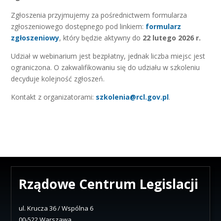
Zgłoszenia przyjmujemy za pośrednictwem formularza
zgłoszeniowego dostępnego pod linkiem:
formularz
zgłoszeniowy
, który będzie aktywny do
22 lutego 2026 r.
Udział w webinarium jest bezpłatny, jednak liczba miejsc jest
ograniczona. O zakwalifikowaniu się do udziału w szkoleniu
decyduje kolejność zgłoszeń.
Kontakt z organizatorami:
szkolenia@rcl.gov.pl
.
Rządowe Centrum Legislacji
ul. Krucza 36 / Wspólna 6
00-522 Warszawa