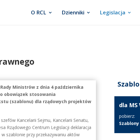
O RCL
Dzienniki
Legislacja
prawnego
Szablo
Rady Ministrów z dnia 4 października
ono obowiązek stosowania
stu (szablonu) dla rządowych projektów
dla MS 
pobierz:
z szefów Kancelarii Sejmu, Kancelarii Senatu,
Szablony
esa Rządowego Centrum Legislacji deklaracja
 w szablonie przy przekazywaniu aktów