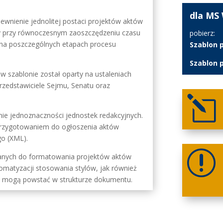
dla MS
wnienie jednolitej postaci projektów aktów
 przy równoczesnym zaoszczędzeniu czasu
pobierz:
a poszczególnych etapach procesu
Szablon 
Szablon 
szablonie został oparty na ustaleniach
rzedstawiciele Sejmu, Senatu oraz
l
e jednoznaczności jednostek redakcyjnych.
przygotowaniem do ogłoszenia aktów
go (XML).
r
anych do formatowania projektów aktów
omatyzacji stosowania stylów, jak również
kie mogą powstać w strukturze dokumentu.