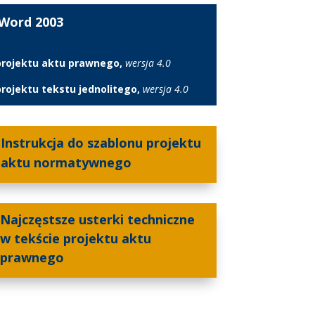
 Word 2
003
projektu aktu prawnego,
wersja 4.0
projektu tekstu jednolitego,
wersja 4.0
Instrukcja do szablonu projektu
aktu normatywnego
Najczęstsze usterki techniczne
w tekście projektu aktu
prawnego