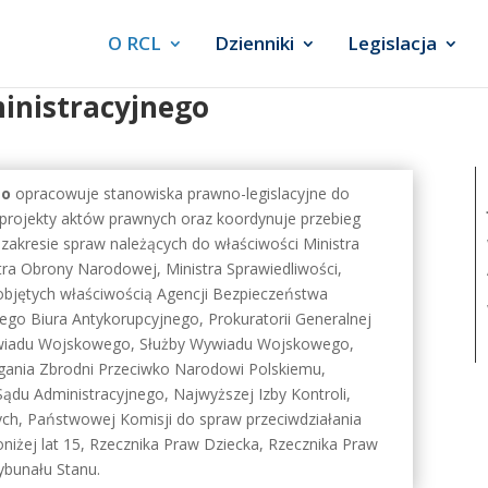
O RCL
Dzienniki
Legislacja
nistracyjnego
go
opracowuje stanowiska prawno-legislacyjne do
projekty aktów prawnych oraz koordynuje przebieg
akresie spraw należących do właściwości Ministra
tra Obrony Narodowej, Ministra Sprawiedliwości,
objętych właściwością Agencji Bezpieczeństwa
go Biura Antykorupcyjnego, Prokuratorii Generalnej
wywiadu Wojskowego, Służby Wywiadu Wojskowego,
igania Zbrodni Przeciwko Narodowi Polskiemu,
du Administracyjnego, Najwyższej Izby Kontroli,
ych,
Państwowej Komisji do spraw przeciwdziałania
niżej lat 15, Rzecznika Praw Dziecka,
Rzecznika Praw
ybunału Stanu.