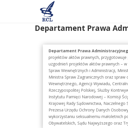
Skip
to
content
Departament Prawa Admi
Departament Prawa Administracyjne
projektów aktów prawnych, przygotowuje 
uzgodnień projektów aktów prawnych – w z
Spraw Wewnętrznych i Administracji, Minis
Ministra Spraw Zagranicznych oraz spraw 
Wewnętrznego, Agencji Wywiadu, Centralne
Rzeczypospolitej Polskiej, Służby Kontr
Instytutu Pamięci Narodowej – Komisji Śc
Krajowej Rady Sądownictwa, Naczelnego Są
Prezesa Urzędu Ochrony Danych Osobow
wykorzystaniu seksualnemu małoletnich po
Obywatelskich, Sądu Najwyższego oraz Tr