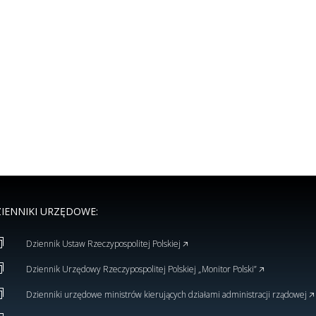
IENNIKI URZĘDOWE:

Dziennik Ustaw Rzeczypospolitej Polskiej 🡥

Dziennik Urzędowy Rzeczypospolitej Polskiej „Monitor Polski” 🡥

Dzienniki urzędowe ministrów kierujących działami administracji rządowej 🡥