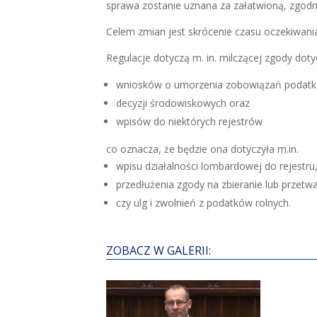
sprawa zostanie uznana za załatwioną, zgodni
Celem zmian jest skrócenie czasu oczekiwania
Regulacje dotyczą m. in. milczącej zgody doty
wniosków o umorzenia zobowiązań podatk
decyzji środowiskowych oraz
wpisów do niektórych rejestrów
co oznacza, że będzie ona dotyczyła m.in.
wpisu działalności lombardowej do rejestru
przedłużenia zgody na zbieranie lub przet
czy ulg i zwolnień z podatków rolnych.
ZOBACZ W GALERII: