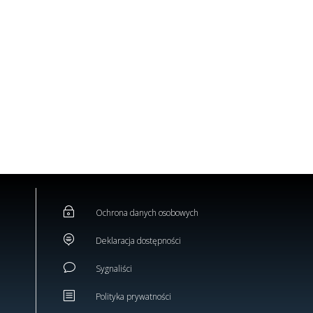
~
Ochrona danych osobowych

Deklaracja dostępności
v
Sygnaliści
b
Polityka prywatności