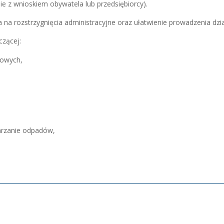
e z wnioskiem obywatela lub przedsiębiorcy).
 na rozstrzygnięcia administracyjne oraz ułatwienie prowadzenia dzi
czącej:
owych,
,
warzanie odpadów,