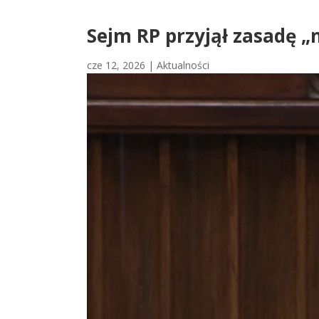
Sejm RP przyjął zasadę „
cze 12, 2026
|
Aktualności