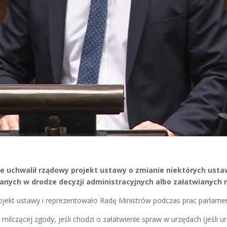
ie uchwalił rządowy projekt ustawy o zmianie niektórych usta
nych w drodze decyzji administracyjnych albo załatwianych m
jekt ustawy i reprezentowało Radę Ministrów podczas prac parlame
ilczącej zgody, jeśli chodzi o załatwienie spraw w urzędach (jeśli u