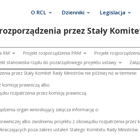
O RCL
Dzienniki
Legislacja
rozporządzenia przez Stały Komit
ia RM
Projekt rozporządzenia PRM
Projekt rozporządzenia
ekt stanowiska rządu do pozarządowego projektu ustawy
Załąc
enia przez Stały Komitet Rady Ministrów nie później niż w terminie:
ez komisję prawniczą albo
iązku rozpatrzenia przez komisję prawniczą.
ądzenia organ wnioskujący załącza informację o:
 prawniczej albo zwolnieniu projektu z obowiązku rozpatrzenia przez 
raczających poza zakres ustaleń Stałego Komitetu Rady Ministrów.