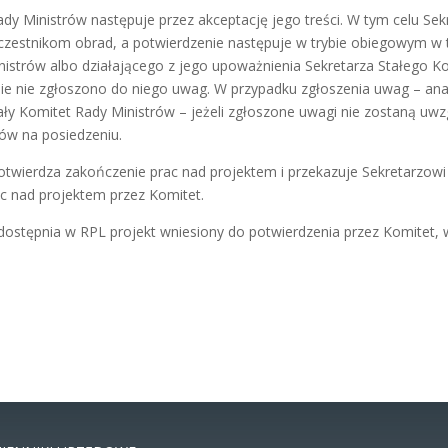
ady Ministrów następuje przez akceptację jego treści. W tym celu S
zestnikom obrad, a potwierdzenie następuje w trybie obiegowym w
strów albo działającego z jego upoważnienia Sekretarza Stałego Ko
e nie zgłoszono do niego uwag. W przypadku zgłoszenia uwag – anal
ły Komitet Rady Ministrów – jeżeli zgłoszone uwagi nie zostaną uwz
rów na posiedzeniu.
otwierdza zakończenie prac nad projektem i przekazuje Sekretarzow
c nad projektem przez Komitet.
dostępnia w RPL projekt wniesiony do potwierdzenia przez Komitet,