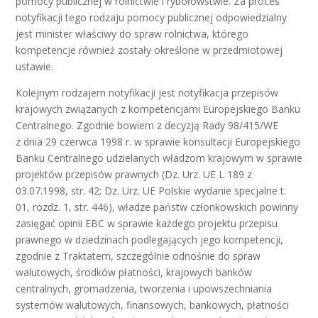
pomocy publicznej w rolnictwie i rybołówstwie. Za proces
notyfikacji tego rodzaju pomocy publicznej odpowiedzialny
jest minister właściwy do spraw rolnictwa, którego
kompetencje również zostały określone w przedmiotowej
ustawie.
Kolejnym rodzajem notyfikacji jest notyfikacja przepisów
krajowych związanych z kompetencjami Europejskiego Banku
Centralnego. Zgodnie bowiem z decyzją Rady 98/415/WE
z dnia 29 czerwca 1998 r. w sprawie konsultacji Europejskiego
Banku Centralnego udzielanych władzom krajowym w sprawie
projektów przepisów prawnych (Dz. Urz. UE L 189 z
03.07.1998, str. 42; Dz. Urz. UE Polskie wydanie specjalne t.
01, rozdz. 1, str. 446), władze państw członkowskich powinny
zasięgać opinii EBC w sprawie każdego projektu przepisu
prawnego w dziedzinach podlegających jego kompetencji,
zgodnie z Traktatem, szczególnie odnośnie do spraw
walutowych, środków płatności, krajowych banków
centralnych, gromadzenia, tworzenia i upowszechniania
systemów walutowych, finansowych, bankowych, płatności