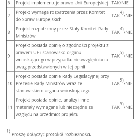
6
Projekt implementuje prawo Unii Europejskiej
TAK/NIE
4)
Projekt wymaga rozpatrzenia przez Komitet
7
TAK
/NIE
do Spraw Europejskich
4)
Projekt rozpatrzony przez Stały Komitet Rady
8
TAK
/NIE
Ministrów
Projekt posiada opinię o zgodności projektu z
5)
prawem UE i stanowisko organu
9
TAK
/NIE
wnioskującego w przypadku nieuwzględniania
uwag przedstawionych w tej opinii
Projekt posiada opinie Rady Legislacyjnej przy
5)
10
Prezesie Rady Ministrów wraz ze
TAK
/NIE
stanowiskiem organu wnioskującego
Projekt posiada opinie, analizy i inne
5)
11
materiały wymagane lub niezbędne ze
TAK
/NIE
względu na przedmiot projektu
1)
Proszę dołączyć protokół rozbieżności.