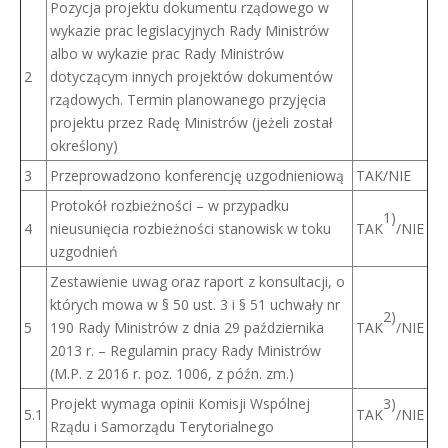
Pozycja projektu dokumentu rządowego w
wykazie prac legislacyjnych Rady Ministrów
albo w wykazie prac Rady Ministrów
2
dotyczącym innych projektów dokumentów
rządowych. Termin planowanego przyjęcia
projektu przez Radę Ministrów (jeżeli został
określony)
3
Przeprowadzono konferencję uzgodnieniową
TAK/NIE
Protokół rozbieżności – w przypadku
1)
4
nieusunięcia rozbieżności stanowisk w toku
TAK
/NIE
uzgodnień
Zestawienie uwag oraz raport z konsultacji, o
których mowa w § 50 ust. 3 i § 51 uchwały nr
2)
5
190 Rady Ministrów z dnia 29 października
TAK
/NIE
2013 r. – Regulamin pracy Rady Ministrów
(M.P. z 2016 r. poz. 1006, z późn. zm.)
3)
Projekt wymaga opinii Komisji Wspólnej
5.1
TAK
/NIE
Rządu i Samorządu Terytorialnego